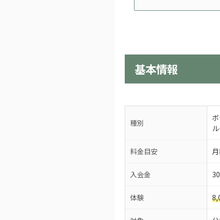
基本情報
ボ
種別
ル
料金目安
月
入会金
3
体験
8