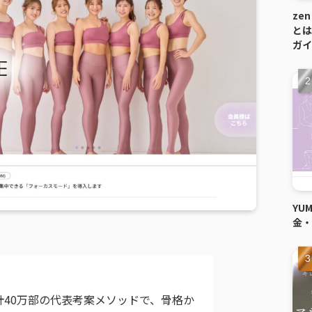
ze
とは
ガイ
YU
金・
40万部の代表考案メソッドで、骨格か