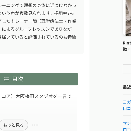
レーニングで理想の身体に近づけなかっ
という声が複数見られます。採用率7%
アしたトレーナー陣（理学療法士・作業
）によるグループレッスンでありなが
き届いていると評価されているのも特徴
Ri
徴・
目次
最近
（ユミコア）大阪梅田スタジオを一言で
ヨガ
口コ
マシ
もっと見る
口コ