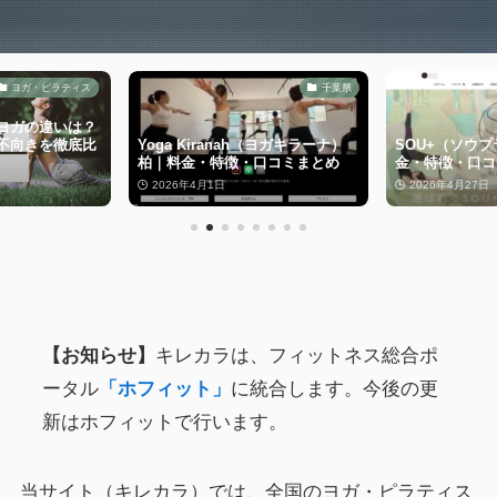
ヨガ・ピラティス
千葉県
ヨガの違いは？
不向きを徹底比
Yoga Kiranah（ヨガキラーナ）
SOU+（ソウ
柏｜料金・特徴・口コミまとめ
金・特徴・口コ
2026年4月1日
2026年4月27日
【お知らせ】
キレカラは、フィットネス総合ポ
ータル
「ホフィット」
に統合します。今後の更
新はホフィットで行います。
当サイト（キレカラ）では、全国のヨガ・ピラティス