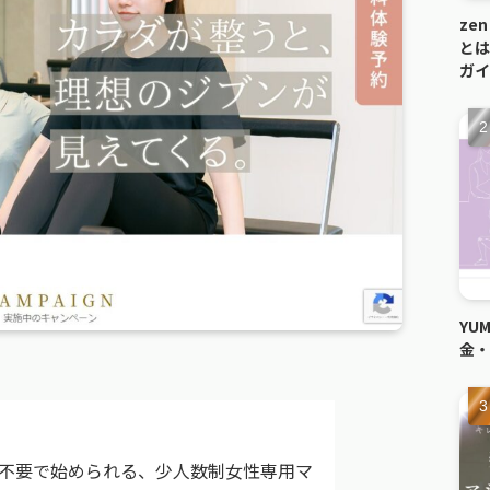
ze
とは
ガイ
YU
金・
不要で始められる、少人数制女性専用マ