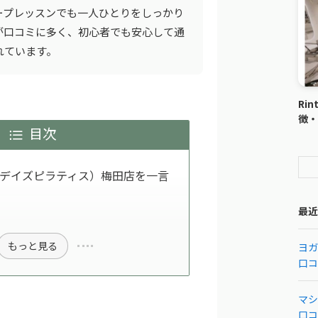
ープレッスンでも一人ひとりをしっかり
が口コミに多く、初心者でも安心して通
れています。
Ri
徴・
目次
TES（デイズピラティス）梅田店を一言
最近
もっと見る
ヨガ
口コ
マシ
口コ