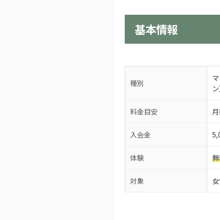
基本情報
マ
種別
ン
料金目安
月
入会金
5
体験
無
対象
女