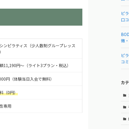
ピラ
口コ
BOD
徴・
シンピラティス（少人数制グループレッス
）
ピラ
コミ
額11,190円〜（ライト3プラン・税込）
,000円（体験当日入会で無料）
カテ
料（0円）
性専用