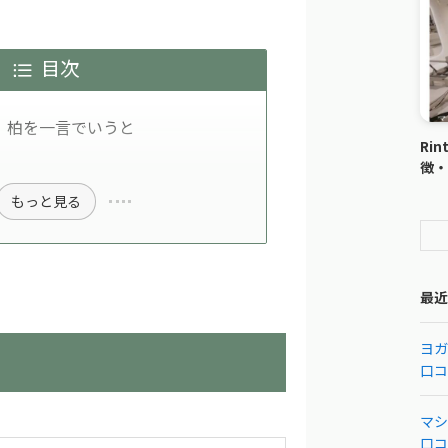
目次
ラ）柏を一言でいうと
Ri
徴・
もっと見る
最近
ヨガ
口コ
マシ
口コ