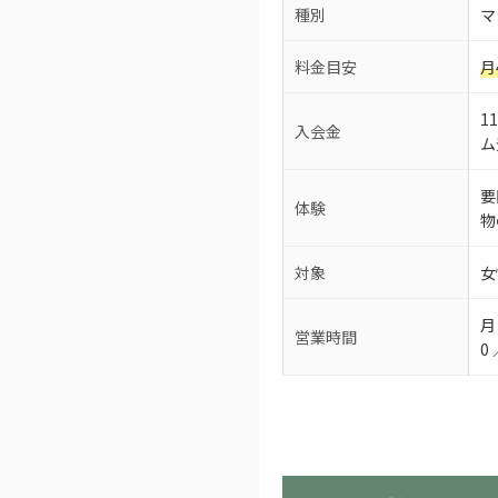
種別
マ
料金目安
月
1
入会金
ム
要
体験
物
対象
女
月
営業時間
0