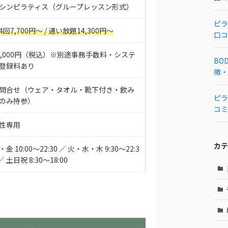
シンピラティス（グループレッスン形式）
ピラ
4回7,700円〜 / 通い放題14,300円〜
口コ
1,000円（税込）※別途事務手数料・システ
BOD
登録料あり
徴・
問合せ（ウェア・タオル・靴下付き・飲み
ピラ
のみ持参）
コミ
性専用
カテ
・金 10:00〜22:30 ／ 火・水・木 9:30〜22:3
 ／ 土日祝 8:30〜18:00