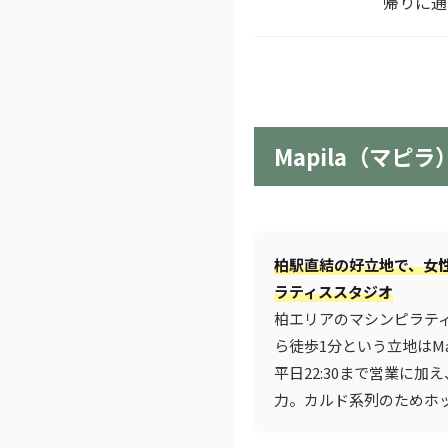
帰りに通
Mapila（マピ
柏駅直結の好立地で、女
ラティススタジオ
柏エリアのマシンピラテ
ら徒歩1分という立地はMa
平日22:30まで営業に加
力。カルド系列のためホ