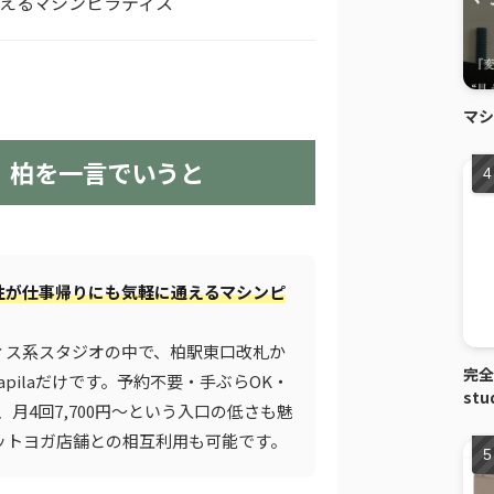
えるマシンピラティス
マシ
ラ）柏を一言でいうと
性が仕事帰りにも気軽に通えるマシンピ
ィス系スタジオの中で、柏駅東口改札か
完全
pilaだけです。予約不要・手ぶらOK・
st
え、月4回7,700円〜という入口の低さも魅
ットヨガ店舗との相互利用も可能です。